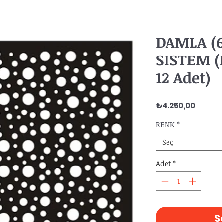
DAMLA (
SISTEM (
12 Adet)
Fiyat
₺4.250,00
RENK
*
Seç
Adet
*
S