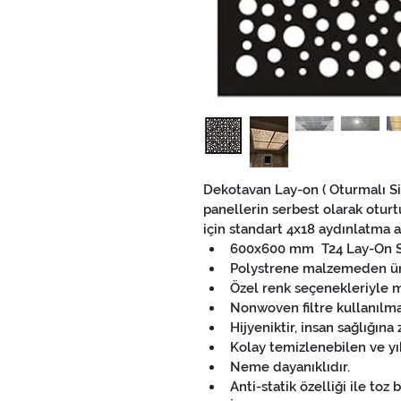
Dekotavan Lay-on ( Oturmalı Sis
panellerin serbest olarak oturt
için standart 4x18 aydınlatma a
600x600 mm  T24 Lay-On 
Polystrene malzemeden üre
Özel renk seçenekleriyle m
Nonwoven filtre kullanılmak
Hijyeniktir, insan sağlığına
Kolay temizlenebilen ve yı
Neme dayanıklıdır.
Anti-statik özelliği ile toz 