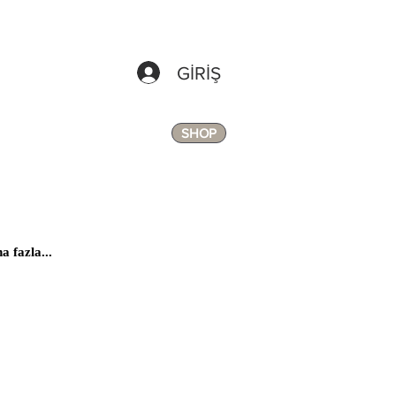
GİRİŞ
SHOP
a fazla...